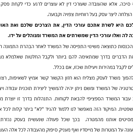
כה. אלא שהעובדה שעורכי דין לא עוצרים לרגע כדי לקחת פסק ז
צלחה ליצר עסק בעל רווחיות צפויה וקבועה.
ם היא לשרת אתכם עורכי הדין, את הצרכים שלכם ואת האו
ה ואלו עורכי הדין שמשרתים את המשרד ומנוהלים על ידו.
ית בהכנסות כתוצאה משינוי התפיסה של המשרד לאחר הבהרת התמונה 
את הדברים בדרך שמתאימה להם ביותר ולקבל החלטות שאלמלא מב
 לקבל במהירות ויעילות שכזו, אם בכלל.
להפוך משרד לעסק מצליח הוא חזון הקשור קשר אמיץ לשאיפות, רצונ
רטגיה של המשרד ומשם ניתן יהיה להמשיך ליצירת תוכנית עבודה ויצ
 עבור המשרד הספציפי להבאת לקוחות. התנהלות בדרך זו יוצרת מי
פטית. המיקוד הזה מאפשר לנו ללמוד להגיד "לא" ביתר קלות לכל א
מסיטים אותנו מהמטרה. בכך שכל פעולה שנעשית בעסק נגזרת
נה על המטרות של מייסדיו ואף מעניק סיפוק מהעבודה לכל אלה העובד