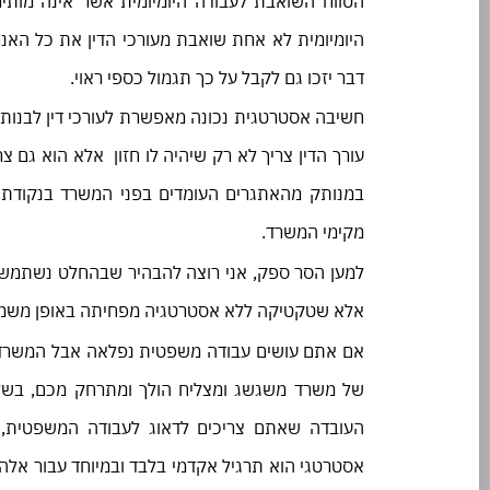
הטווח השואבת לעבודה היומיומית אשר אינה מות
היומיומית לא אחת שואבת מעורכי הדין את כל האנר
דבר יזכו גם לקבל על כך תגמול כספי ראוי.
חשיבה אסטרטגית נכונה מאפשרת לעורכי דין לבנות
עורך הדין צריך לא רק שיהיה לו חזון אלא הוא גם צ
במנותק מהאתגרים העומדים בפני המשרד בנקודת 
מקימי המשרד.
למען הסר ספק, אני רוצה להבהיר שבהחלט נשתמש 
אלא שטקטיקה ללא אסטרטגיה מפחיתה באופן משמעו
אם אתם עושים עבודה משפטית נפלאה אבל המשרד ש
של משרד משגשג ומצליח הולך ומתרחק מכם, בשל
העובדה שאתם צריכים לדאוג לעבודה המשפטית, לש
אסטרטגי הוא תרגיל אקדמי בלבד ובמיוחד עבור אלה ש