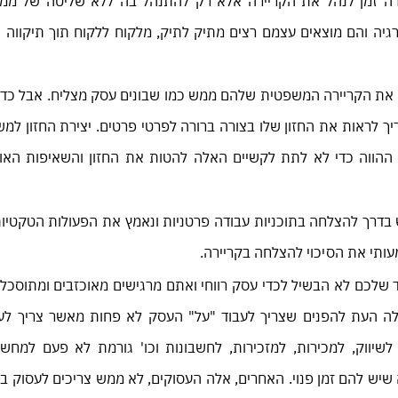
ירה זמן לנהל את הקריירה אלא רק להתנהל בה ללא שליטה של ממ
גיה והם מוצאים עצמם רצים מתיק לתיק, מלקוח ללקוח תוך תיקווה 
 את הקריירה המשפטית שלהם ממש כמו שבונים עסק מצליח. אבל כדי
ריך לראות את החזון שלו בצורה ברורה לפרטי פרטים. יצירת החזון למ
ההווה כדי לא לתת לקשיים האלה להטות את החזון והשאיפות האו
בדרך להצלחה בתוכניות עבודה פרטניות ונאמץ את הפעולות הטקטיו
תי את הסיכוי להצלחה בקריירה.
לכם לא הבשיל לכדי עסק רווחי ואתם מרגישים מאוכזבים ומתוסכל
ה העת להפנים שצריך לעבוד "על" העסק לא פחות מאשר צריך לעב
יווק, למכירות, למזכירות, לחשבונות וכו' גורמת לא פעם למחש
יש להם זמן פנוי. האחרים, אלה העסוקים, לא ממש צריכים לעסוק בתכ