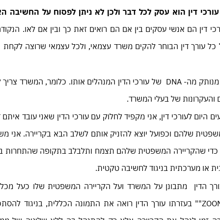
ורכי דין הוא עסק לכל דבר ולכן לא ניתן לפסוח על החשיבה ה
כי דין הם אנשי עסקים בין אם הם רואים זאת כך ובין אם לאו. הנקודה
 כל עורך דין הבוחר להקים משרד עצמאי, ולכל עצמאי שרוצה לקחת
כמובן שכאשר בוחנים את מהות המשרד הדבר איננו מנותק מה- DNA של עורכי הדין המנהלים אותו. כלומר, 
 והעקרונות של בעלי המשרד.
 היום לעורכי דין, אני מקפיד לחלוק עם עורכי הדין שאני עובד איתם
פטית שלהם וכפועל יוצא להזניק אותם לשלב הבא בקריירה. אני מש
צמם כדי שהקריירה המשפטית שלהם תצמח ותלבלב בתקופה שהתחרות ב
ית או מערכתית בניגוד לחשיבה טקטית.
ך הדין מתבונן על המשרד ועל הקריירה המשפטית שלו כעל מכלו
אספקטים ספציפיים. זהו בעצם כלי הנקרא ZOOM OUT"" בעזרתו עורך הדין רואה את התמונה הכללית, בניג