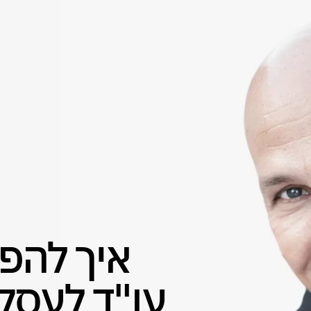
איך להפ
עו"ד לעסק