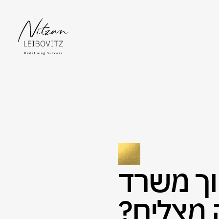
וך משרד
 מצליח?