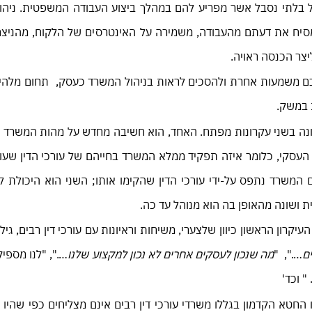
ל בלתי נסבל אשר מפריע להם במהלך ביצוע העבודה המשפטית. ניהו
מסיח את דעתם מהעבודה, משמירה על האינטרסים של הלקוח, מהניצחו
צר הכנסה ראויה.
כם משמעות אחרת ולהסכים לראות בניהול המשרד כעסק, תחום מלהי
 במשק.
ונה בשני עקרונות מפתח. האחד, הוא חשיבה מחדש על מהות המשרד 
העסקי, כלומר איזה תפקיד ממלא המשרד בחייהם של עורכי הדין שעובד
המשרד נתפס על-ידי עורכי הדין שהקימו אותו; השני הוא היכולת ל
ושונה מהאופן בה הוא מנוהל עד כה.
קרון הראשון כיוון שלצערי, משיחות וראיונות עם עורכי דין רבים, גי
ם
….", "
מה שנכון לעסקים אחרים לא נכון למקצוע שלנו
….", "לנו מספי
" וכד'
חטא הקדמון בגללו משרדי עורכי דין רבים אינם מצליחים כפי שהיו ר