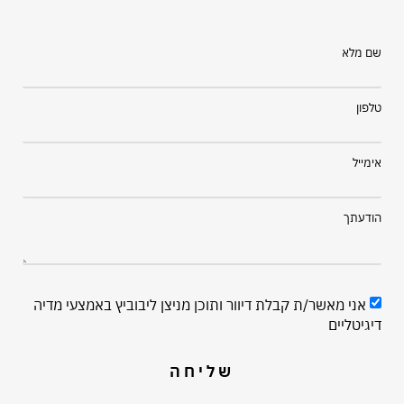
לרצון שלך יש השפעה אדירה על התוצאות שלך. האם
...
את.ה יודע.ת באמת
June 30, 2021
00:07:06
שם מלא
מיינדסט ובטחון עצמי
טלפון
לעתים בעלי משרדים מחפשים פתרונות חיצוניים כדי ליצר
...
הצלחה עסקי�
אימייל
June 05, 2021
00:07:52
הודעתך
איך לייצר יותר הפניות...
המשאב היקר ביותר שיש לכם במשרד הוא הלקוחות
...
המרוצים שלכם. כדאי מ
אני מאשר/ת קבלת דיוור ותוכן מניצן ליבוביץ באמצעי מדיה
May 23, 2021
00:09:01
דיגיטליים
וודאות
שליחה