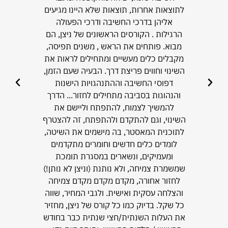
לתוצאות אחרות, תוצאות שלא היינו מגיעים
אליהן בדרכי החשיבה ודרכי הפעולה
הרגילות . הקורסים הראשונים של ניצן, הם
מבוא. פותחים את הראש , משנים תפיסה,
מקבלים כלים מעשיים ומתחילים לראות את
השינוי וחווים פריצת דרך. הבעיה שעם הזמן,
דפוסי החשיבה וההתנהגויות הישנות
והנהוגות בסביבה מתחילים לחזור... הדרך
להמשיך לצמוח, להתפתח וליישם את
השינוי, וגם להתקדם ולהתפתח, זה להצטרף
לתוכנית המאסטר, בה מישמים את השיטה,
לומדים כלים חדשים וחומרים מתקדמים
ומעמיקים, ונשארים במסגרת תומכת
שמשמרת צמיחה, ולא נותנת (וניצן לא נותן!)
לחזור אחורה, מקדם מקדם מקדם צמיחה
והצלחה עסקית ואישית. ולגבי המחיר, שווה
כל שקל. בדיוק כמו כל קורס של ניצן, מחזיר
את העלות השנתית/חצי שנתית כבר בחודש