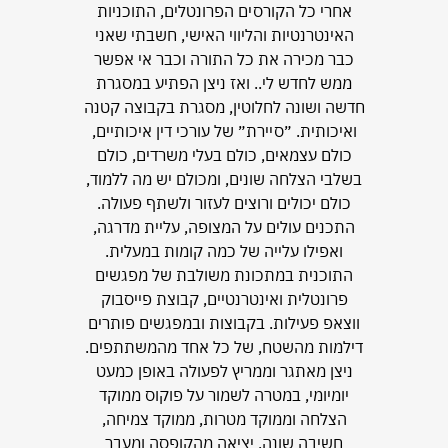
אחד
אחרי כל הקורסים הפרונטלים, התוכניות
ממליצ
ר -
האינטרנטיות והליווי האישי, חשבתי שאני
ני
ה
כבר מכירה את כל התורה וכבר אי אפשר
לקי
ום
ממש לחדש לי.. ואז ניצן הפתיע במסגרת
העסק
 גבוה.
חדשה ושונה לחלוטין, מסגרת בקבוצה קטנה
עשיה
אס
ואיכותית. ״סיירת״ של עורכי דין איכותיים,
הע
גע
כולם עצמאים, כולם בעלי משרדים, כולם
וער
תה
בשלבי הצלחה שונים, ומכולם יש מה ללמוד,
ה
נה
כולם יכולים ורוצים לעזור ולשתף פעולה.
ירים
התכנים עולים על המצופה, עליית מדרגה,
לו
ואפילו עלייה של כמה קומות במעלית.
רק
התוכנית במתכונת משולבת של מפגשים
אלא
פרונטלית ואינטרנטיים, קבוצת פייסבוק
חרים
ווצאפ פעילות. בקבוצות ובמפגשים פותרים
בים
דילמות מהשטח, של כל אחד מהמשתתפים.
הם,
ניצן מאתגר וממריץ לפעולה באופן כמעט
.
יומיומי, במטרה לשמור על פוקוס ממוקד
 6 חודשים ניצן
הצלחה וממוקד מטרות, ממוקד צמיחה,
חשיבה שונה, יציאה מהקופסה ומעבר