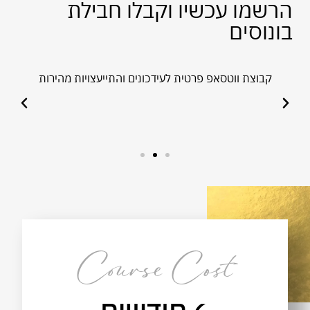
הרשמו עכשיו וקבלו חבילת
בונוסים
 -
קבוצת ווטסאפ פרטית לעידכונים והתייעצויות מהירות
גיש
עו"ד
לדיו
ת
והיא 
Course Cost
6 חודשים