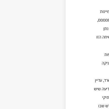
יינות
םםםםם,
נתן
חה הזו
ות
ניקה
, עדיין
דיעה שיש
יקי
רש שבו