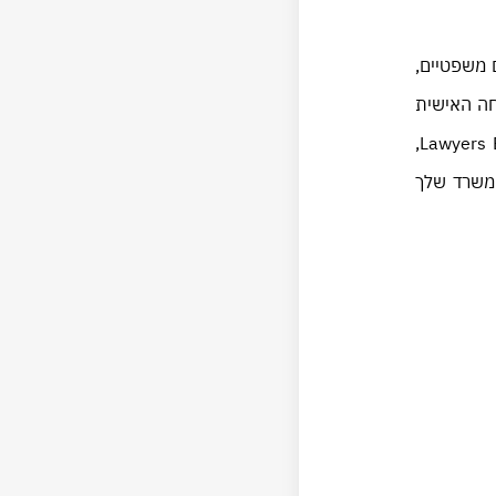
ם משפטיים,
חה האישית
והכלכלית. אני מזמין גם אותך ללחוץ על הקישור, לקבל עוד פרטים ולהצטרף אלינו למחזור הקרוב של Lawyers Business Class,
כסף ואת המשרד שלך