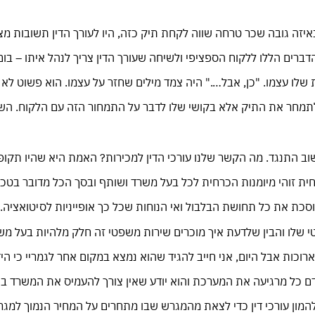
יזה גובה שכר טרחה שווה לקחת תיק כזה, היו לעורך הדין תשובות מצו
ברים הללו ללקוח הספציפי ולשיחה שעורך הדין צריך לנהל איתו – בו
ת שלו עצמו. "כן, אבל…." היה צמד מילים שחזר על עצמו. הוא פשוט לא 
לתמחר את התיק אלא בקושי שלו לדבר על התמחור הזה עם הלקוח. השי
וב התנגד. מה הקשר שלנו עורכי הדין למכירות? האמת היא שהיו תקופ
ית זוהי מיומנות הכרחית לכל בעל משרד ושותף ובסך הכל מדובר בטכ
כת את כל תחושת הבלבול ואי הנוחות שכל כך אופייניות לסיטואציה.
שלו והבין שלדעת איך מוכרים שירות משפטי זה חלק מלהיות בעל משרד
רוכות אבל היום, אני חייב להגיד שהוא נמצא במקום אחר לגמריי כי הי
דם כל מרגיעה את המערכת והוא יודע שאין צורך להעמיס את המשרד בת
להמון עורכי דין כדי לצאת מהמגרש שבו מתחרים על המחיר הנמוך למג