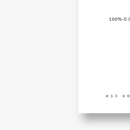
אז…לקראת השנה החדשה שאוטוטו מתחילה, אני מאחל לכם שתהיו לראש ולא לזנב, הנהיגו את הקריירה, קחו לא פחות מ-100%
ט הבא