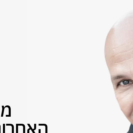
מת
האחרונ