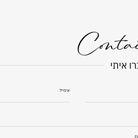
Conta
ו איתי
אימייל
ם