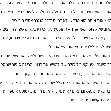
 מסוג זה נתפסה כבלתי אפשרית לחלוטין. זו הנקודה שבה עורך הדי
אות שהוא רוצה, והיכולת זו מתחילה בהחלטה להיות לראש ולא לזנ
מציאות אותה הוא מבקש ולא להיות לזנב הנגרר אחרי תירוצים.
בשיחה שערכתי השבוע לקראת ההרשמה למחזור הקרוב של The Next Step – התוכנית לעורכי דין בעלי שא
ק מה הוא רוצה, יש לו היכולת להשיג זאת. בתגובה לאמירה זו, ענה לי
פשר לספר לילדים. המציאות היא אחרת".
 אותו עו"ד מלהגשים את מטרותיו המקצועיות ולממש את שאיפותיו בק
בר השגה ואינו קשור ליכולת שלו להשיג את רצונו, הרי זה סיפור שמספר
א משימה אפשרית, הסיכוי שלו להשיג את מטרותיו קטן ביותר.
 הזויים אשר ממשו אותם רק בגלל שהייתה להם אמונה חזקה ורצון עז
ובה בלתי נתפס ובתנאים לא תנאים, להקים מדינות, למוטט אימפריות,
כה תקשורתית ועוד ועוד.