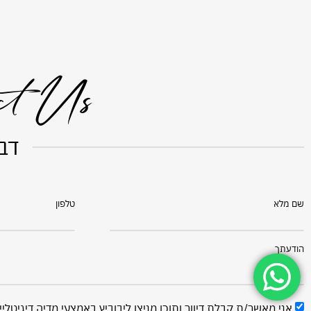
ct Us
דבר
שם מלא
טלפון
הודעתך
אני מאשר/ת קבלת דיוור ותוכן מניצן ליבוביץ באמצעי מדיה דיגיטליי