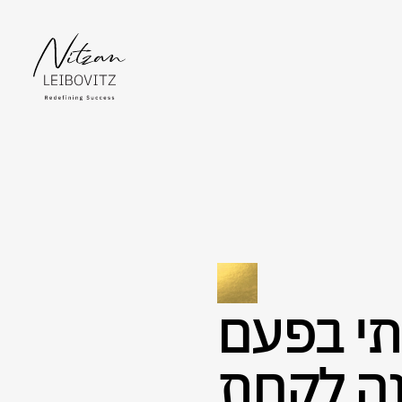
י בפעם
ה לקחת