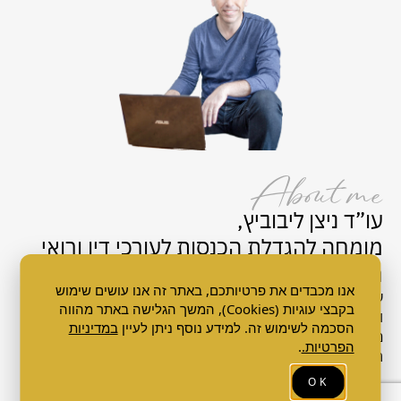
About me
עו”ד ניצן ליבוביץ,
מומחה להגדלת הכנסות לעורכי דין ורואי
חשבון.
אנו מכבדים את פרטיותכם, באתר זה אנו עושים שימוש
עורך דין
משנת 1997
, הייתי שותף במשרד עורכי דין מהגדולים
בקבצי עוגיות (Cookies), המשך הגלישה באתר מהווה
והמצליחים בארץ. מאמן עסקי מוסמך
מ- 2006
ו
משנת 2011
הסכמה לשימוש זה. למידע נוסף ניתן לעיין
במדיניות
מנטור עסקי ואישי, לעורכי דין ולרואי חשבון שרוצים להנהיג את
הפרטיות.
.
המשרד שלהם ואת חייהם להצלחה, ולתוצאות יוצאות דופן.
OK
מדיניות הפרטיות