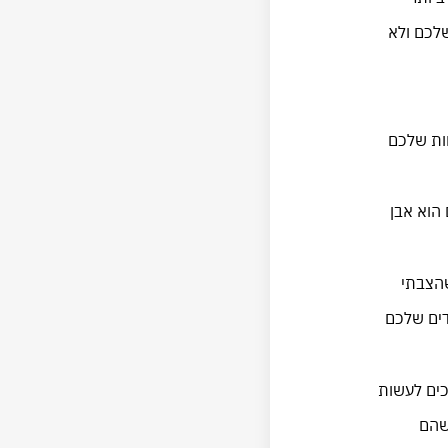
לכם ולא
חות שלכם
הוא אבן
למה שקראתי "המפתחות" לשנת 2017. השאלה שהצבתי
דים שלכם
כים לעשות
שהם