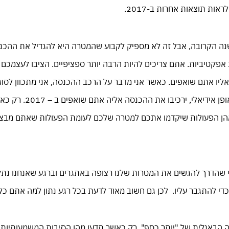
ת תוצאות אחרות ב-2017.
ה הקרובה, אבל זה לא מספיק לקבוע שהמטרה היא להגדיל את ההכנס
 אפקטיביות. אתם צריכים להיות הרבה יותר ספציפיים. הציבו לעצמכם 
ו אתם שואפים. כאשר אני מדבר על הרכב ההכנסה, אני מתכוון לסוגי
היקף התיקים, מספר התיקים וסוגי הלקוחות אשר באופן אידיאלי, ירכיבו את ההכנסה אל
ר מהן הפעולות שיקדמו אתכם למטרה שלכם לעומת הפעולות שאתם מבצ
י שהדרך להגשים את המטרות שלנו רצופה באתגרים וברגע שאנחנו נת
די להתגבר עליו. לכן גם חשוב מאוד לדעת בכל רגע נתון למה אתם כל 
 הבאנלית של "יותר כסף". רק כאשר תדעו מהן הסיבות המשמעותיות 