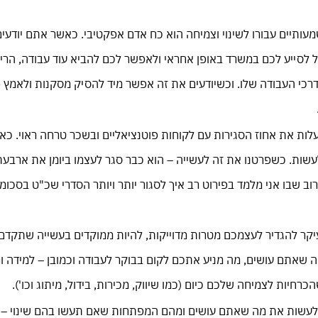
עותיים עבורו לשינוי וצמיחה הוא כח אדם אפקטיבי. כאשר אתם יודע
ל לסייע לכם במשרד באופן אחראי ולאפשר לכם להביא עוד עבודה, הרי
רכי העבודה שלו. וכשיודעים את זה אפשר מיד להסיק מסקנות ולאמץ 
לות את אחוז הסגירות עם לקוחות פוטנציאליים ובשכר טרחה ראוי. כא
לעשות. כשפרטנו את זה לעשייה – הוא כבר סגר לעצמו ביומן את ארבעת
ב שבו אני מלמד בפירוט רב איך לסגור יותר ויותר הסדרי שכ"ט בסכומי
יקר להגדיר לעצמכם מטרות מדוייקות, להיות ממוקדים בעשייה שתקד
 שאתם עושים, מה מניע אתכם לקום בבוקר לעבודה וכמובן – למידה ו
רחיות לצמיחה שלכם כיום (כמו שיווק, מכירות, בידול, מיתוג וכו').
לעשות את מה שאתם עושים ומהם המפתחות שאם תעשו בהם שינוי –