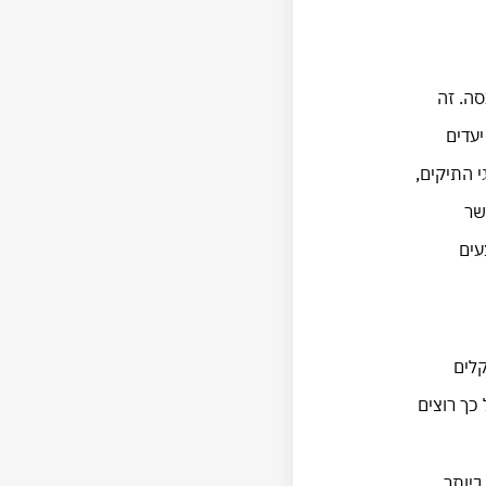
ה. זה
יעדים
 התיקים,
יה אתם שואפים ב – 2017. רק כאשר
עים
קלים
כך רוצים
ביותר