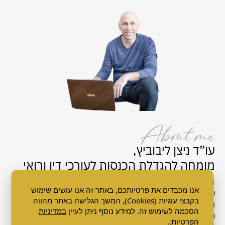
About me
עו”ד ניצן ליבוביץ,
מומחה להגדלת הכנסות לעורכי דין ורואי
חשבון.
אנו מכבדים את פרטיותכם, באתר זה אנו עושים שימוש
עורך דין
משנת 1997
, הייתי שותף במשרד עורכי דין מהגדולים
בקבצי עוגיות (Cookies), המשך הגלישה באתר מהווה
והמצליחים בארץ. מאמן עסקי מוסמך
מ- 2006
ו
משנת 2011
הסכמה לשימוש זה. למידע נוסף ניתן לעיין
במדיניות
מנטור עסקי ואישי, לעורכי דין ולרואי חשבון שרוצים להנהיג את
הפרטיות.
.