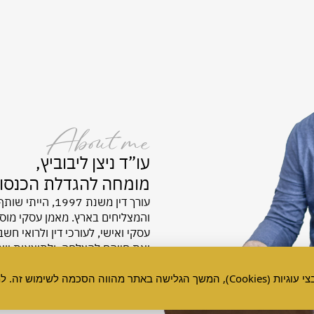
About me
עו”ד ניצן ליבוביץ,
מומחה להגדלת הכנסות ל
עורך דין
משנת 1997
, הייתי שותף
והמצליחים בארץ. מאמן עסקי מו
עסקי ואישי, לעורכי דין ולרואי ח
ואת חייהם להצלחה, ולתוצאות יוצא
מידע נוסף ניתן לעיין