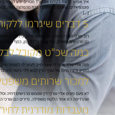
איך אפשר לדעת בקלות אם עו"ד מסויים יודע למכור הי
פוטנציאלים, שאינם מגיעים בהכרח מהמלצה חמה, נסג
[…]
5 דברים שיגרמו ללקוחות לרצות לעבוד איתכם
רוב עורכי הדין לא אוהבים לעשות שיווק כי הם לא רוא
גם מרגישים ששיווק גוזל מהם הרבה זמן, כסף ואנרגי
כמה שכ"ט מקובל לבק
פנה אליי עו"ד ואמר לי שאני חייב לעזור לו לתמחר תי
לנסיון וליצירתיות של עורך הדין לבוא לידי ביטוי. הי
למכור שרותים משפטיי
לא פעם פונים אליי עורכי דין שממש מרגישים דחיה ו
שהרדיפה הזו אחר הלקוח משפילה. נדירים הם עורכי ה
מעבדות מודרנית לחירו