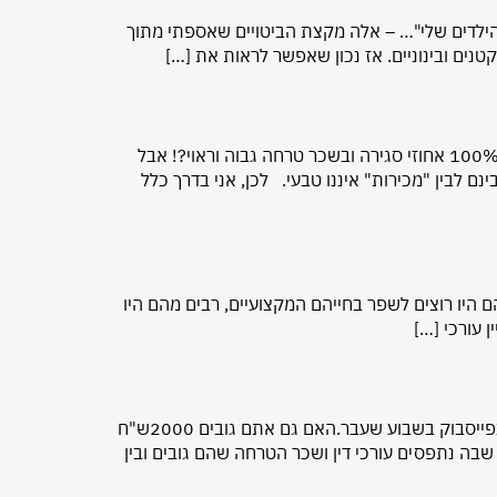
ת הילדים שלי"… – אלה מקצת הביטויים שאספתי מתוך
טנים ובינוניים. אז נכון שאפשר לראות את […]
"הלקוחות הפוטנציאליים שכבר מגיעים אליי נשארים…." זהו אחד המשפטים הנפוצים ביותר בקרב עורכי הדין.מי לא היה רוצה 100% אחוזי סגירה ובשכר טרחה גבוה וראוי?! אבל
 לבין "מכירות" איננו טבעי. לכן, אני בדרך כלל
ם היו רוצים לשפר בחייהם המקצועיים, רבים מהם היו
 עורכי […]
"עורכי דין מבקשים שכ"ט מטורף. 2000 ₪ לשעת יעוץ. לאן אתה רוצה שיגיעו?" כך כתבה מישהי בתגובה לפוסט שהעליתי בפייסבוק בשבוע שעבר.האם גם אתם גובים 2000ש"ח
בה נתפסים עורכי דין ושכר הטרחה שהם גובים ובין