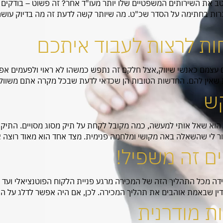
טב את השירותים המשפטיים שלו יותר מעו"ד אחר? זה פשוט – בודקים 
רות בחתימה על הסדר שכ"ט. מה שיותר קשה לדעת זה מה בדיוק עוש
ים עצמם כאנשי שיווק,אצל חלקם זה נתפש כמשהו לא ראוי ולפעמים אפיל
ות שאין להם. החדשות הטובות הן שכדאי לדעת שבכל מקרה אתם משווק
ש
ק. הוא שאל אותי למעשה, כמה מקובל לקחת על תיק מסוג מסויים. התיק
ה ברור לי שהשאלה באה מקושי ומלחמה פנימית. מצד אחד הוא מאוד רוצה
ם זה משפיל!
סלידה מכל התהליך הזה של המכירה מרגע פניית הלקוח הפוטנציאלי וע
דין שבאמת אוהבים את תהליך המכירה. לכן, אם היה אפשר לדלג על הש
ת מודרנית