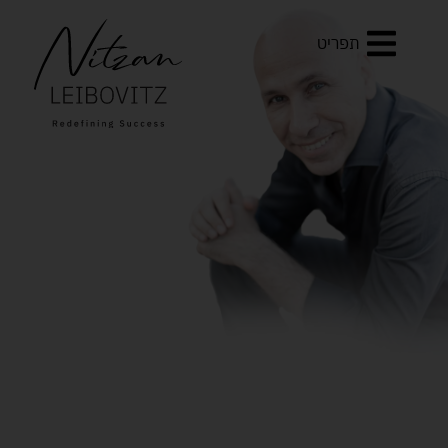
tes
תפריט
יצן
יבוביץ